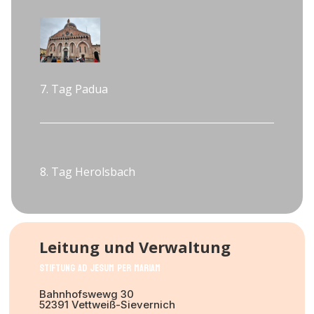
7. Tag Padua
8. Tag Herolsbach
Leitung und Verwaltung
Stiftung Ad Jesum per Mariam
Bahnhofswewg 30
52391 Vettweiß-Sievernich