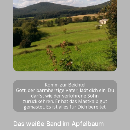
Komm zur Beichte!
Gott, der barmherzige Vater, lädt dich ein. Du
darfst wie der verlohrene Sohn
zurückkehren. Er hat das Mastkalb gut
gemästet. Es ist alles für Dich bereitet.
Das weiße Band im Apfelbaum