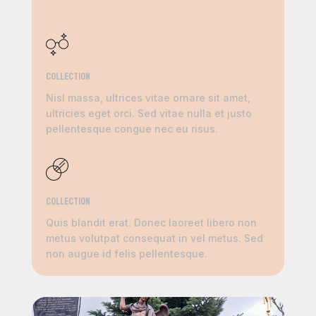
Collection
Nisl massa, ultrices vitae ornare sit amet,
ultricies eget orci. Sed vitae nulla et justo
pellentesque congue nec eu risus.
Collection
Quis blandit erat. Donec laoreet libero non
metus volutpat consequat in vel metus. Sed
non augue id felis pellentesque.