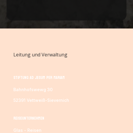
Leitung und Verwaltung
Stiftung Ad Jesum per Mariam
Bahnhofswewg 30
52391 Vettweiß-Sievernich
Reiseunternehmen
Glas - Reisen